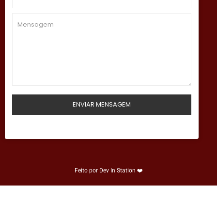
Feito por
Dev In Station
❤️